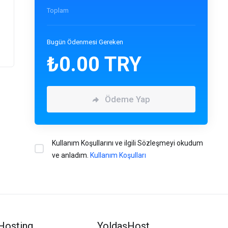
Toplam
Bugün Ödenmesi Gereken
₺0.00 TRY
Ödeme Yap
Kullanım Koşullarını ve ilgili Sözleşmeyi okudum
ve anladım.
Kullanım Koşulları
Hosting
YoldaşHost