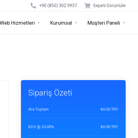
+90 (850) 302 9937
Sepeti Görüntüle
Web Hizmetleri
Kurumsal
Müşteri Paneli
Sipariş Özeti
Ara Toplam
₺0.00 TRY
KDV @ 20.00%
₺0.00 TRY