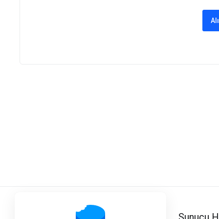
Al
Sunucu H